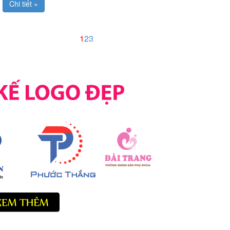
Chi tiết »
1
2
3