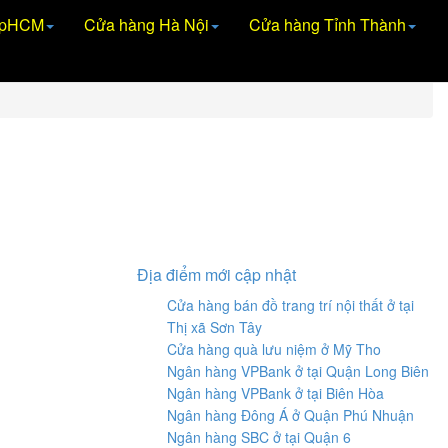
TpHCM
Cửa hàng Hà Nội
Cửa hàng Tỉnh Thành
Địa điểm mới cập nhật
Cửa hàng bán đồ trang trí nội thất ở tại
Thị xã Sơn Tây
Cửa hàng quà lưu niệm ở Mỹ Tho
Ngân hàng VPBank ở tại Quận Long Biên
Ngân hàng VPBank ở tại Biên Hòa
Ngân hàng Đông Á ở Quận Phú Nhuận
Ngân hàng SBC ở tại Quận 6