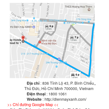
Địa chỉ
: 836 Tỉnh Lộ 43, P. Bình Chiểu,,
Thủ Đức, Hồ Chí Minh 700000, Vietnam
Điện thoại
: 1800 1061
Website
: http://dienmayxanh.com/
>> Chỉ đường Google Map <<