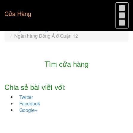
Cửa Hàng
Trang chủ
Đông Á TpHCM
Ngân hàng Đông Á ở Quận 12
Tìm cửa hàng
Chia sẻ bài viết với:
Twitter
Facebook
Google+