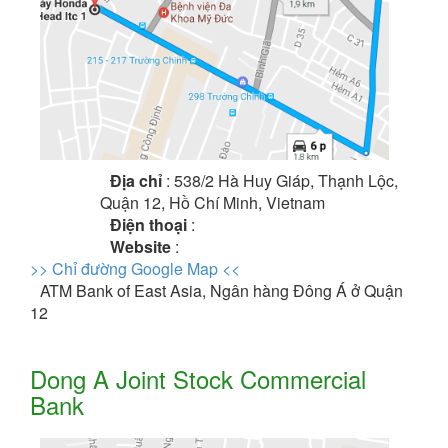
Địa chỉ
: 538/2 Hà Huy Giáp, Thạnh Lộc,
Quận 12, Hồ Chí Minh, Vietnam
Điện thoại
:
Website
:
>> Chỉ đường Google Map <<
ATM Bank of East Asia, Ngân hàng Đông Á ở Quận
12
Dong A Joint Stock Commercial
Bank