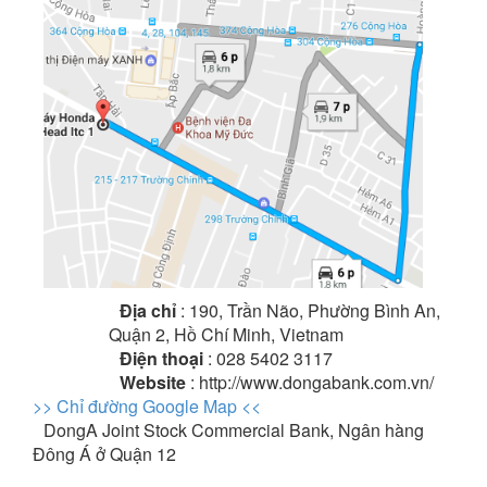
Địa chỉ
: 190, Trần Não, Phường Bình An,
Quận 2, Hồ Chí Minh, Vietnam
Điện thoại
: 028 5402 3117
Website
: http://www.dongabank.com.vn/
>> Chỉ đường Google Map <<
DongA Joint Stock Commercial Bank, Ngân hàng
Đông Á ở Quận 12